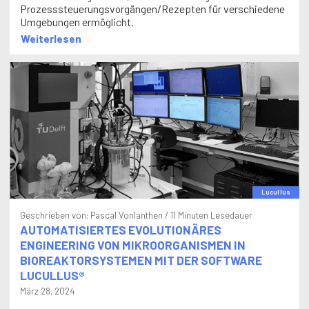
Prozesssteuerungsvorgängen/Rezepten für verschiedene
Umgebungen ermöglicht.
Weiterlesen
Lucullus
Geschrieben von:
Pascal Vonlanthen
/ 11 Minuten Lesedauer
AUTOMATISIERTES EVOLUTIONÄRES
ENGINEERING VON MIKROORGANISMEN IN
BIOREAKTORSYSTEMEN MIT DER SOFTWARE
LUCULLUS®
März 28, 2024
Der Artikel untersucht, wie die Automatisierung der