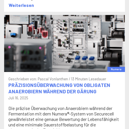
Weiterlesen
Numera
Geschrieben von:
Pascal Vonlanthen
/ 13 Minuten Lesedauer
PRÄZISIONSÜBERWACHUNG VON OBLIGATEN
ANAEROBIERN WÄHREND DER GÄRUNG
Juli 16, 2025
Die präzise Überwachung von Anaerobiern während der
Fermentation mit dem Numera®-System von Securecell
gewährleistet eine genaue Bewertung der Lebensfähigkeit
und eine minimale Sauerstoffbelastung für die
pharmazeutische Entwicklung.