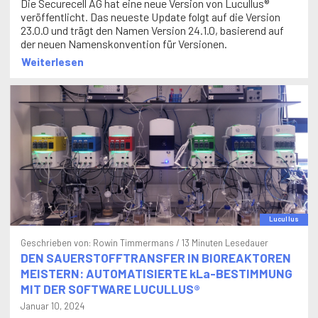
veröffentlicht. Das neueste Update folgt auf die Version
23.0.0 und trägt den Namen Version 24.1.0, basierend auf
der neuen Namenskonvention für Versionen.
Weiterlesen
Lucullus
Geschrieben von:
Rowin Timmermans
/ 13 Minuten Lesedauer
DEN SAUERSTOFFTRANSFER IN BIOREAKTOREN
MEISTERN: AUTOMATISIERTE kLa-BESTIMMUNG
MIT DER SOFTWARE LUCULLUS®
Januar 10, 2024