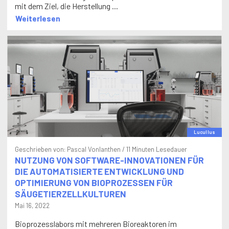
mit dem Ziel, die Herstellung ...
Weiterlesen
Lucullus
Geschrieben von:
Pascal Vonlanthen
/ 11 Minuten Lesedauer
NUTZUNG VON SOFTWARE-INNOVATIONEN FÜR
DIE AUTOMATISIERTE ENTWICKLUNG UND
OPTIMIERUNG VON BIOPROZESSEN FÜR
SÄUGETIERZELLKULTUREN
Mai 16, 2022
Bioprozesslabors mit mehreren Bioreaktoren im
Labormaßstab führen häufig parallel