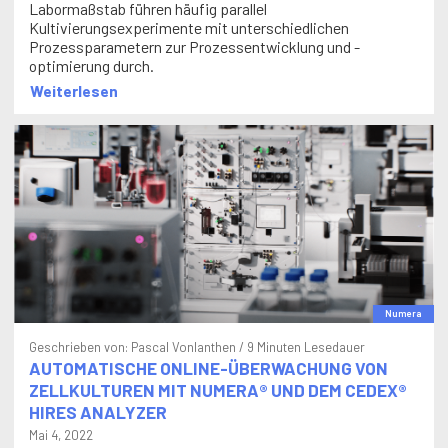
Kultivierungsexperimente mit unterschiedlichen
Prozessparametern zur Prozessentwicklung und -
optimierung durch.
Weiterlesen
Numera
Geschrieben von:
Pascal Vonlanthen
/ 9 Minuten Lesedauer
AUTOMATISCHE ONLINE-ÜBERWACHUNG VON
ZELLKULTUREN MIT NUMERA® UND DEM CEDEX®
HIRES ANALYZER
Mai 4, 2022