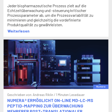
Jeder biopharmazeutische Prozess zielt auf die
Echtzeitüberwachung und -steuerung kritischer
Prozessparameter ab, um die Prozessvariabilität zu
minimieren und gleichzeitig die vordefinierte
Produktqualität zu gewährleisten.
Weiterlesen
Numera
Geschrieben von:
Andreas Riklin
/ 1 Minuten Lesedauer
NUMERA® ERMÖGLICHT ON-LINE MD-LC-MS
PEPTID-MAPPING ZUR ÜBERWACHUNG
MEHRERER POST-TRANSLATIONALER