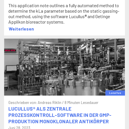
This application note outlines a fully automated method to
determine the kLa parameter based on the static gassing-
out method, using the software Lucullus® and Getinge
Applikon bioreactor systems.
Weiterlesen
Lucullus
Geschrieben von:
Andreas Riklin
/ 8 Minuten Lesedauer
LUCULLUS® ALS ZENTRALE
PROZESSKONTROLL-SOFTWARE IN DER GMP-
PRODUKTION MONOKLONALER ANTIKÖRPER
Juni 28, 2023