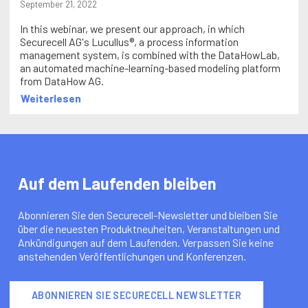
September 21, 2022
In this webinar, we present our approach, in which
Securecell AG's Lucullus®, a process information
management system, is combined with the DataHowLab,
an automated machine-learning-based modeling platform
from DataHow AG.
Weiterlesen
Auf dem Laufenden bleiben
Abonnieren Sie den Securecell-Newsletter und bleiben Sie
über die neuesten Produktneuheiten, Veranstaltungen und
Ankündigungen auf dem Laufenden. Verpassen Sie keine
anstehenden Veröffentlichungen und Konferenzen.
ABONNIEREN SIE SECURECELL NEWSLETTER