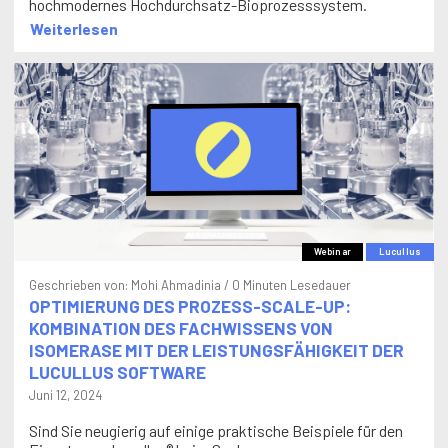
hochmodernes Hochdurchsatz-Bioprozesssystem.
Weiterlesen
Webinar
Lucullus
Geschrieben von:
Mohi Ahmadinia
/ 0 Minuten Lesedauer
OPTIMIERUNG DES PROZESS-SCALE-UP:
KOMBINATION DES FACHWISSENS VON
ISOMERASE MIT DER LEISTUNGSFÄHIGKEIT DER
LUCULLUS SOFTWARE
Juni 12, 2024
Sind Sie neugierig auf einige praktische Beispiele für den