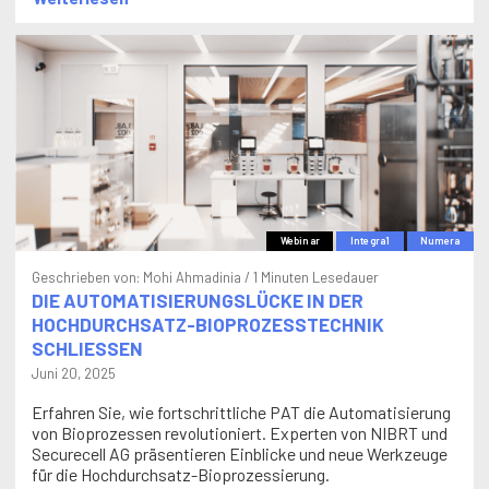
Webinar
Integra1
Numera
Geschrieben von:
Mohi Ahmadinia
/ 1 Minuten Lesedauer
DIE AUTOMATISIERUNGSLÜCKE IN DER
HOCHDURCHSATZ-BIOPROZESSTECHNIK
SCHLIESSEN
Juni 20, 2025
Erfahren Sie, wie fortschrittliche PAT die Automatisierung
von Bioprozessen revolutioniert. Experten von NIBRT und
Securecell AG präsentieren Einblicke und neue Werkzeuge
für die Hochdurchsatz-Bioprozessierung.