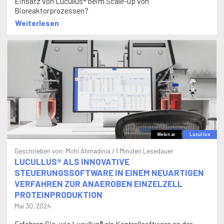
Einsatz von Lucullus® beim Scale-up von
Bioreaktorprozessen?
Weiterlesen
Webinar
Lucullus
Geschrieben von:
Mohi Ahmadinia
/ 1 Minuten Lesedauer
LUCULLUS® ALS INNOVATIVE
STEUERUNGSSOFTWARE IN EINEM NEUARTIGEN
VERFAHREN ZUR ANAEROBEN EINZELZELL
PROTEINPRODUKTION
Mai 30, 2024
Erfahren Sie, wie Lucullus® als Kontrollsoftware an der